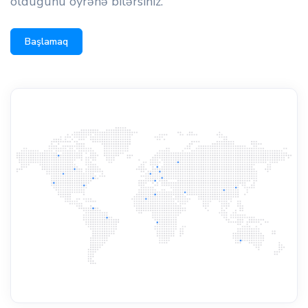
olduğunu öyrənə bilərsiniz.
Başlamaq