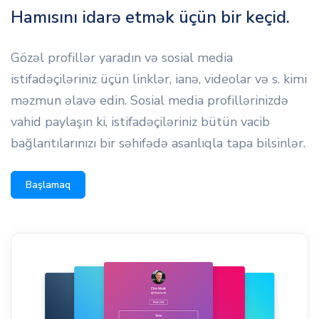
Hamısını idarə etmək üçün bir keçid.
Gözəl profillər yaradın və sosial media
istifadəçiləriniz üçün linklər, ianə, videolar və s. kimi
məzmun əlavə edin. Sosial media profillərinizdə
vahid paylaşın ki, istifadəçiləriniz bütün vacib
bağlantılarınızı bir səhifədə asanlıqla tapa bilsinlər.
Başlamaq