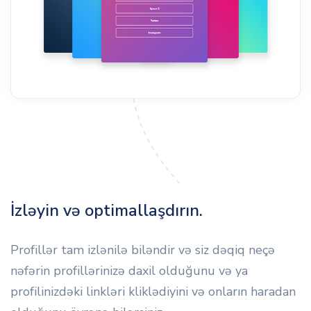
İzləyin və optimallaşdırın.
Profillər tam izlənilə biləndir və siz dəqiq neçə
nəfərin profillərinizə daxil olduğunu və ya
profilinizdəki linkləri kliklədiyini və onların haradan