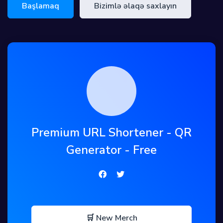
Başlamaq
Bizimlə əlaqə saxlayın
Premium URL Shortener - QR
Generator - Free
🛒 New Merch